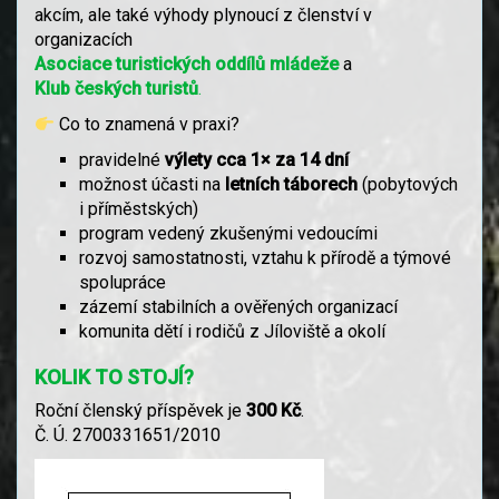
akcím, ale také výhody plynoucí z členství v
organizacích
Asociace turistických oddílů mládeže
a
Klub českých turistů
.
Co to znamená v praxi?
pravidelné
výlety cca 1× za 14 dní
možnost účasti na
letních táborech
(pobytových
i příměstských)
program vedený zkušenými vedoucími
rozvoj samostatnosti, vztahu k přírodě a týmové
spolupráce
zázemí stabilních a ověřených organizací
komunita dětí i rodičů z Jíloviště a okolí
KOLIK TO STOJÍ?
Roční členský příspěvek je
300 Kč
.
Č. Ú. 2700331651/2010