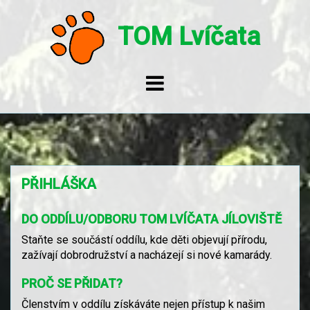
Skip
to
TOM Lvíčata
content
PŘIHLÁŠKA
DO ODDÍLU/ODBORU TOM LVÍČATA JÍLOVIŠTĚ
Staňte se součástí oddílu, kde děti objevují přírodu,
zažívají dobrodružství a nacházejí si nové kamarády.
PROČ SE PŘIDAT?
Členstvím v oddílu získáváte nejen přístup k našim