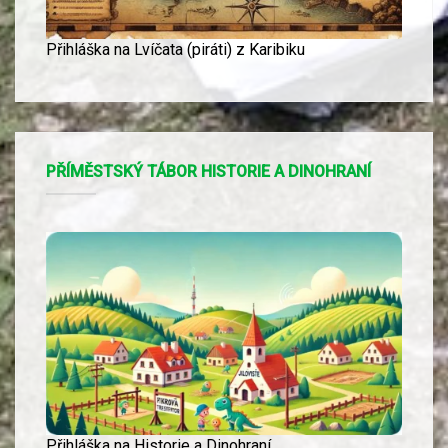
Přihláška na Lvíčata (piráti) z Karibiku
PŘÍMĚSTSKÝ TÁBOR HISTORIE A DINOHRANÍ
Přihláška na Historie a Dinohraní