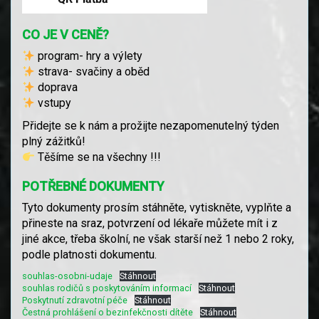
CO JE V CENĚ?
program- hry a výlety
strava- svačiny a oběd
doprava
vstupy
Přidejte se k nám a prožijte nezapomenutelný týden
plný zážitků!
Těšíme se na všechny !!!
POTŘEBNÉ DOKUMENTY
Tyto dokumenty prosím stáhněte, vytiskněte, vyplňte a
přineste na sraz, potvrzení od lékaře můžete mít i z
jiné akce, třeba školní, ne však starší než 1 nebo 2 roky,
podle platnosti dokumentu.
souhlas-osobni-udaje
Stáhnout
souhlas rodičů s poskytováním informací
Stáhnout
Poskytnutí zdravotní péče
Stáhnout
Čestná prohlášení o bezinfekčnosti dítěte
Stáhnout