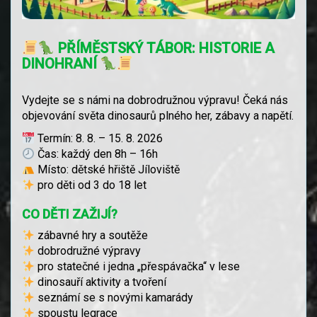
PŘÍMĚSTSKÝ TÁBOR: HISTORIE A
DINOHRANÍ
Vydejte se s námi na dobrodružnou výpravu! Čeká nás
objevování světa dinosaurů plného her, zábavy a napětí.
Termín: 8. 8. – 15. 8. 2026
Čas: každý den 8h – 16h
Místo: dětské hřiště Jíloviště
pro děti od 3 do 18 let
CO DĚTI ZAŽIJÍ?
zábavné hry a soutěže
dobrodružné výpravy
pro statečné i jedna „přespávačka“ v lese
dinosauří aktivity a tvoření
seznámí se s novými kamarády
spoustu legrace