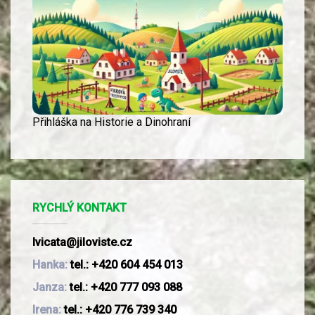
Přihláška na Historie a Dinohraní
RYCHLÝ KONTAKT
lvicata@jiloviste.cz
Hanka:
tel.: +420 604 454 013
Janza:
tel.: +420 777 093 088
Irena:
tel.: +420 776 739 340