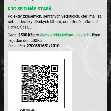
KDO SE O NÁS STARÁ:
Kolektiv zkušených, sehraných vedoucích, kteří mají za
sebou desítky dětských táborů, soustředění, školení.
Hanka, Saša,…
Cena:
2500 Kč
pro
členy oddílu lvíčata Jíloviště
, Účast
na jeden den 500Kč
Číslo účtu:
2700331651/2010